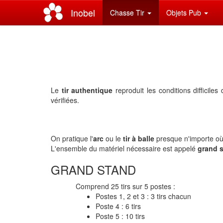
Inobel
(current)
Chasse Tir
Objets Pub
Le
tir authentique
reproduit les conditions difficiles
vérifiées.
On pratique l'
arc
ou le
tir à balle
presque n'importe o
L'ensemble du matériel nécessaire est appelé
grand 
GRAND STAND
Comprend 25 tirs sur 5 postes :
Postes 1, 2 et 3 : 3 tirs chacun
Poste 4 : 6 tirs
Poste 5 : 10 tirs